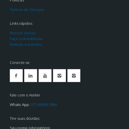
Políticas
Termos de Serviços
Links rápidos
Nossos cursos
Faça sua matrícula
Notícias e eventos
Conecte-se
Fale com o Atelier
Whats App:
(37) 99988-1884
Tire suas dúvidas:
Seu nome (obrigatório)