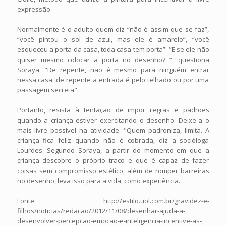
expressão.
Normalmente é o adulto quem diz “não é assim que se faz”,
“você pintou o sol de azul, mas ele é amarelo”, “você
esqueceu a porta da casa, toda casa tem porta”. “E se ele não
quiser mesmo colocar a porta no desenho? ”, questiona
Soraya. "De repente, não é mesmo para ninguém entrar
nessa casa, de repente a entrada é pelo telhado ou por uma
passagem secreta".
Portanto, resista à tentação de impor regras e padrões
quando a criança estiver exercitando o desenho. Deixe-a o
mais livre possível na atividade. "Quem padroniza, limita. A
criança fica feliz quando não é cobrada, diz a socióloga
Lourdes. Segundo Soraya, a partir do momento em que a
criança descobre o próprio traço e que é capaz de fazer
coisas sem compromisso estético, além de romper barreiras
no desenho, leva isso para a vida, como experiência.
Fonte: http://estilo.uol.com.br/gravidez-e-
filhos/noticias/redacao/2012/11/08/desenhar-ajuda-a-
desenvolver-percepcao-emocao-e-inteligencia-incentive-as-