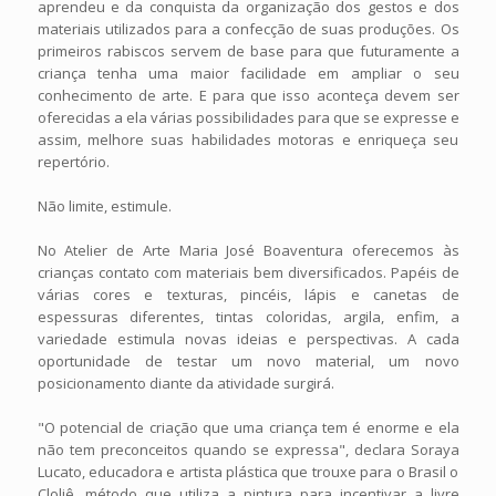
aprendeu e da conquista da organização dos gestos e dos
materiais utilizados para a confecção de suas produções. Os
primeiros rabiscos servem de base para que futuramente a
criança tenha uma maior facilidade em ampliar o seu
conhecimento de arte. E para que isso aconteça devem ser
oferecidas a ela várias possibilidades para que se expresse e
assim, melhore suas habilidades motoras e enriqueça seu
repertório.
Não limite, estimule.
No Atelier de Arte Maria José Boaventura oferecemos às
crianças contato com materiais bem diversificados. Papéis de
várias cores e texturas, pincéis, lápis e canetas de
espessuras diferentes, tintas coloridas, argila, enfim, a
variedade estimula novas ideias e perspectivas. A cada
oportunidade de testar um novo material, um novo
posicionamento diante da atividade surgirá.
"O potencial de criação que uma criança tem é enorme e ela
não tem preconceitos quando se expressa", declara Soraya
Lucato, educadora e artista plástica que trouxe para o Brasil o
Cloliê, método que utiliza a pintura para incentivar a livre